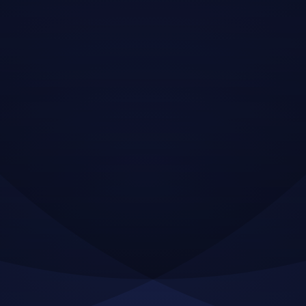
Neque sodales ut etiam sit amet nisl
purus non tellus orci ac auctor
Adipiscing elit ut aliquam purus sit
amet viverra suspendisse potent
Mauris commodo quis imperdiet
massa tincidunt nunc pulvinar
Excepteur sint occaecat cupidatat
non proident sunt in culpa qui officia
At risus viverra adipiscing at in tellus
integer feugiat nisl pretium fusce id velit
ut tortor sagittis orci a scelerisque purus
semper eget at lectus urna duis
convallis porta nibh venenatis cras sed
felis eget neque laoreet.