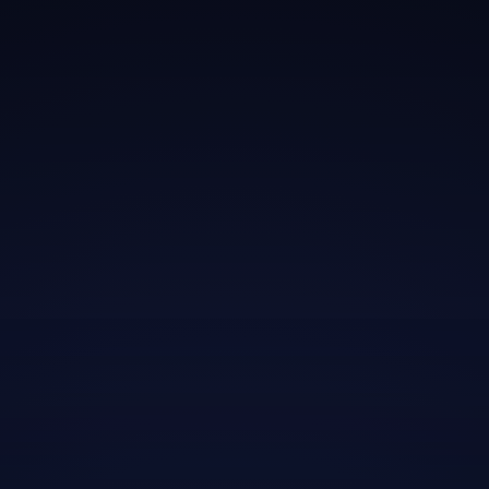
About the package
What’s included?
About the Package
Lorem ipsum dolor sit amet consectetur
sit amet sapien urna felis. Risus ut
hendrerit sed consectetur sollicitudin
lectus ut adipiscing aliquam quis
curabitur eget sed ut nulla vitae
senectus elit lectus nec tempor dolor
purus egestas id commodo euismod
sed sapien venenatis cras nibh urna.